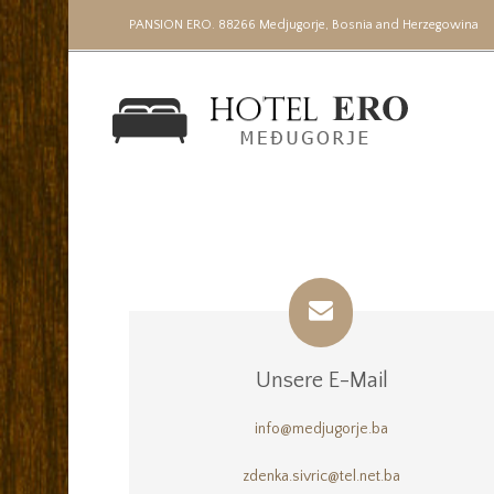
PANSION ERO. 88266 Medjugorje, Bosnia and Herzegowina
Unsere E-Mail
info@medjugorje.ba
zdenka.sivric@tel.net.ba