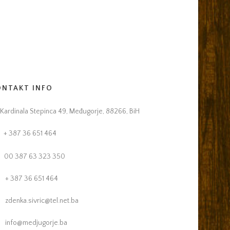
ONTAKT INFO
Kardinala Stepinca 49, Međugorje, 88266, BiH
+ 387 36 651 464
00 387 63 323 350
+ 387 36 651 464
zdenka.sivric@tel.net.ba
info@medjugorje.ba