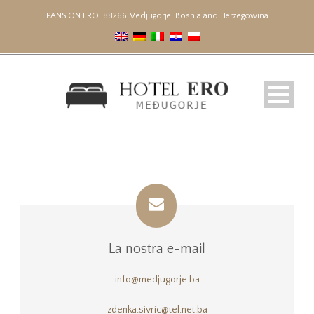
PANSION ERO. 88266 Medjugorje, Bosnia and Herzegowina
La nostra e-mail
info@medjugorje.ba
zdenka.sivric@tel.net.ba