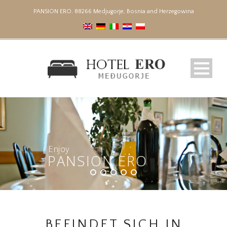
PANSION ERO. 88266 Medjugorje, Bosnia and Herzegowina
Enjoy
PANSION ERO
BEFINDET SICH IN